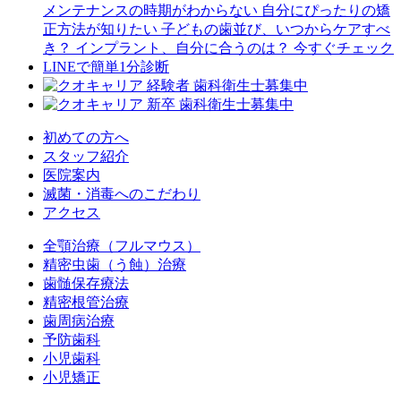
初めての方へ
スタッフ紹介
医院案内
滅菌・消毒へのこだわり
アクセス
全顎治療（フルマウス）
精密虫歯（う蝕）治療
歯髄保存療法
精密根管治療
歯周病治療
予防歯科
小児歯科
小児矯正