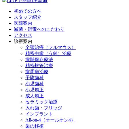
初めての方へ
スタッフ紹介
医院案内
滅菌・消毒へのこだわり
アクセス
診療案内
全顎治療（フルマウス）
精密虫歯（う蝕）治療
歯髄保存療法
精密根管治療
歯周病治療
予防歯科
小児歯科
小児矯正
成人矯正
セラミック治療
入れ歯・ブリッジ
インプラント
All-on-4（オールオン4）
歯の移植