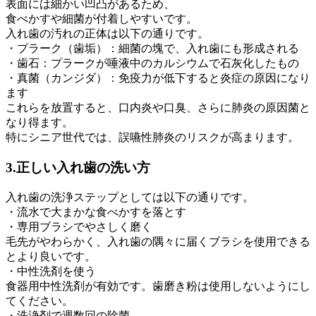
表面には細かい凹凸があるため、
食べかすや細菌が付着しやすいです。
入れ歯の汚れの正体は以下の通りです。
・プラーク（歯垢）：細菌の塊で、入れ歯にも形成される
・歯石：プラークが唾液中のカルシウムで石灰化したもの
・真菌（カンジダ）：免疫力が低下すると炎症の原因になり
ます
これらを放置すると、口内炎や口臭、さらに肺炎の原因菌と
なり得ます。
特にシニア世代では、誤嚥性肺炎のリスクが高まります。
3.正しい入れ歯の洗い方
入れ歯の洗浄ステップとしては以下の通りです。
・流水で大まかな食べかすを落とす
・専用ブラシでやさしく磨く
毛先がやわらかく、入れ歯の隅々に届くブラシを使用できる
とより良いです。
・中性洗剤を使う
食器用中性洗剤が有効です。歯磨き粉は使用しないようにし
てください。
・洗浄剤で週数回の除菌