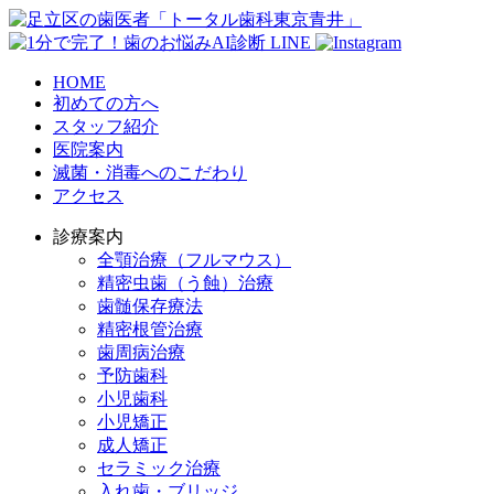
HOME
初めての方へ
スタッフ紹介
医院案内
滅菌・消毒へのこだわり
アクセス
診療案内
全顎治療（フルマウス）
精密虫歯（う蝕）治療
歯髄保存療法
精密根管治療
歯周病治療
予防歯科
小児歯科
小児矯正
成人矯正
セラミック治療
入れ歯・ブリッジ