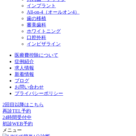
インプラント
All-on-4（オールオン4）
歯の移植
審美歯科
ホワイトニング
口腔外科
インビザライン
医療費控除について
症例紹介
求人情報
新着情報
ブログ
お問い合わせ
プライバシーポリシー
2回目以降はこちら
再診TEL予約
24時間受付中
初診WEB予約
メニュー