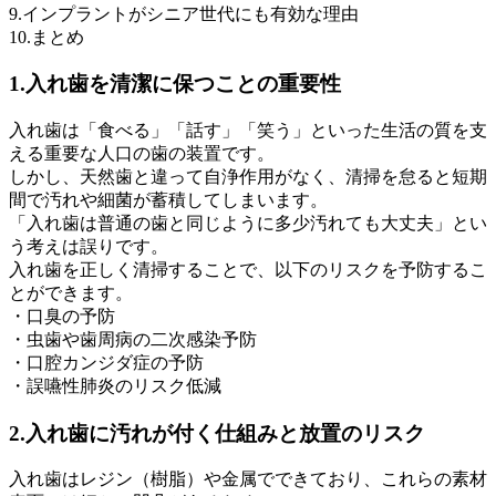
9.インプラントがシニア世代にも有効な理由
10.まとめ
1.入れ歯を清潔に保つことの重要性
入れ歯は「食べる」「話す」「笑う」といった生活の質を支
える重要な人口の歯の装置です。
しかし、天然歯と違って自浄作用がなく、清掃を怠ると短期
間で汚れや細菌が蓄積してしまいます。
「入れ歯は普通の歯と同じように多少汚れても大丈夫」とい
う考えは誤りです。
入れ歯を正しく清掃することで、以下のリスクを予防するこ
とができます。
・口臭の予防
・虫歯や歯周病の二次感染予防
・口腔カンジダ症の予防
・誤嚥性肺炎のリスク低減
2.入れ歯に汚れが付く仕組みと放置のリスク
入れ歯はレジン（樹脂）や金属でできており、これらの素材