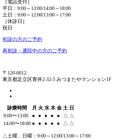
［電話受付］
平日：9:00～13:00/14:00～18:00
土日：9:00～12:00/13:00～17:00
［休診日］
祝日
初診の方のご予約
再初診・通院中の方のご予約
〒120-0012
東京都足立区青井2-32-5 みつまたやマンション1F
診療時間
月
火
水
木
金
土
日
9:00〜13:00
●
●
●
●
●
△
△
14:00〜18:00
●
●
●
●
●
△
△
△土曜、日曜：9:00～12:00/13:00～17:00