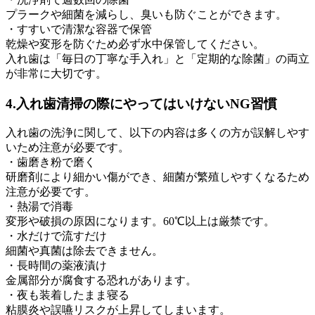
プラークや細菌を減らし、臭いも防ぐことができます。
・すすいで清潔な容器で保管
乾燥や変形を防ぐため必ず水中保管してください。
入れ歯は「毎日の丁寧な手入れ」と「定期的な除菌」の両立
が非常に大切です。
4.入れ歯清掃の際にやってはいけないNG習慣
入れ歯の洗浄に関して、以下の内容は多くの方が誤解しやす
いため注意が必要です。
・歯磨き粉で磨く
研磨剤により細かい傷ができ、細菌が繁殖しやすくなるため
注意が必要です。
・熱湯で消毒
変形や破損の原因になります。60℃以上は厳禁です。
・水だけで流すだけ
細菌や真菌は除去できません。
・長時間の薬液漬け
金属部分が腐食する恐れがあります。
・夜も装着したまま寝る
粘膜炎や誤嚥リスクが上昇してしまいます。