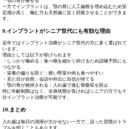
・顎の骨が痩せる
一方でインプラントは、顎の骨に人工歯根を埋め込むため安
定感が高く、噛む力も天然歯に近く回復させることができま
す。
9.インプラントがシニア世代にも有効な理由
近年ではインプラント治療がシニア世代の方に多く選ばれて
います。
理由としては以下が挙げられます
・しっかり噛める：食べ物を細かく砕けるため誤嚥予防にも
つながる
・栄養の偏りを防ぐ：硬い野菜や肉も食べやすい
・見た目が自然：会話や外出に自信が持てる
・顎の骨が維持される：入れ歯で進む骨吸収を防止
特に年齢制限はなく、全身状態が良ければシニアの方でも十
分インプラント治療が可能です。
10.まとめ
入れ歯は毎日の清掃が欠かせない一方で、誤った習慣がトラ
ブルを招くこともあります。