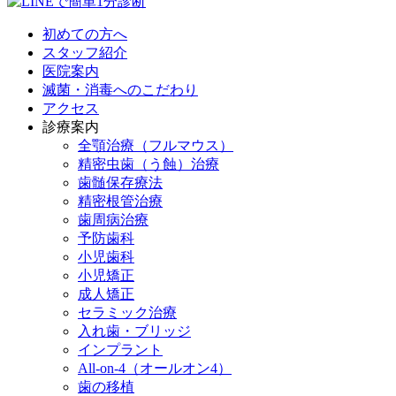
初めての方へ
スタッフ紹介
医院案内
滅菌・消毒へのこだわり
アクセス
診療案内
全顎治療（フルマウス）
精密虫歯（う蝕）治療
歯髄保存療法
精密根管治療
歯周病治療
予防歯科
小児歯科
小児矯正
成人矯正
セラミック治療
入れ歯・ブリッジ
インプラント
All-on-4（オールオン4）
歯の移植