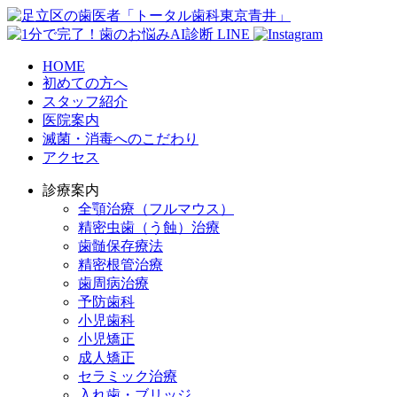
HOME
初めての方へ
スタッフ紹介
医院案内
滅菌・消毒へのこだわり
アクセス
診療案内
全顎治療（フルマウス）
精密虫歯（う蝕）治療
歯髄保存療法
精密根管治療
歯周病治療
予防歯科
小児歯科
小児矯正
成人矯正
セラミック治療
入れ歯・ブリッジ