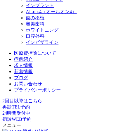
インプラント
All-on-4（オールオン4）
歯の移植
審美歯科
ホワイトニング
口腔外科
インビザライン
医療費控除について
症例紹介
求人情報
新着情報
ブログ
お問い合わせ
プライバシーポリシー
2回目以降はこちら
再診TEL予約
24時間受付中
初診WEB予約
メニュー