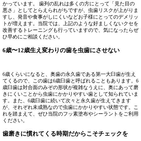
かっています。 歯列の乱れは多くの方にとって「見た目の
悪さ」としてとらえられがちですが、虫歯リスクが上がりま
すし、発音や食事がしにくいなどお子様にとってのデメリッ
トが増えます。当院では、上記のような好ましくないクセを
改善するトレーニングも行っていますので、気になったらぜ
ひ早めにご相談ください。
6歳〜12歳
生え変わりの歯を虫歯にさせない
6歳くらいになると、奥歯の永久歯である第一大臼歯が生え
てくるので、この歯は6歳臼歯と呼ばれることもあります。6
歳臼歯は対合面のみぞの形状が複雑なうえに、奥にあって磨
きにくいことから虫歯にかかりやすい歯として知られていま
す。また、6歳臼歯に続いて次々と永久歯が生えてきます
が、それぞれ未成熟なので虫歯にかかりやすい状態です。こ
れを踏まえて、ぜひ当院のフッ素塗布やシーラントをご利用
ください。
歯磨きに慣れてくる時期だからこそチェックを