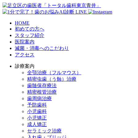
HOME
初めての方へ
スタッフ紹介
医院案内
滅菌・消毒へのこだわり
アクセス
診療案内
全顎治療（フルマウス）
精密虫歯（う蝕）治療
歯髄保存療法
精密根管治療
歯周病治療
予防歯科
小児歯科
小児矯正
成人矯正
セラミック治療
入れ歯・ブリッジ