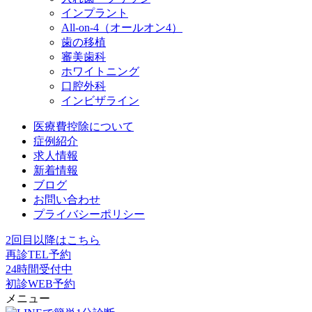
インプラント
All-on-4（オールオン4）
歯の移植
審美歯科
ホワイトニング
口腔外科
インビザライン
医療費控除について
症例紹介
求人情報
新着情報
ブログ
お問い合わせ
プライバシーポリシー
2回目以降はこちら
再診TEL予約
24時間受付中
初診WEB予約
メニュー