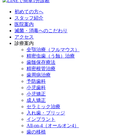
初めての方へ
スタッフ紹介
医院案内
滅菌・消毒へのこだわり
アクセス
診療案内
全顎治療（フルマウス）
精密虫歯（う蝕）治療
歯髄保存療法
精密根管治療
歯周病治療
予防歯科
小児歯科
小児矯正
成人矯正
セラミック治療
入れ歯・ブリッジ
インプラント
All-on-4（オールオン4）
歯の移植