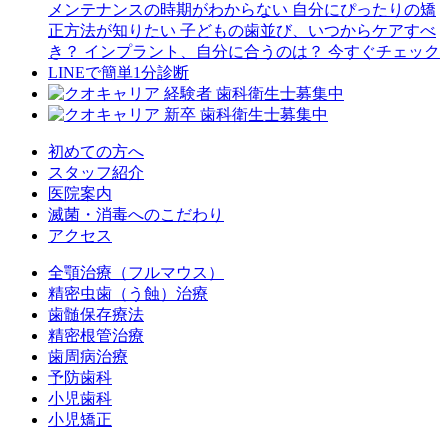
初めての方へ
スタッフ紹介
医院案内
滅菌・消毒へのこだわり
アクセス
全顎治療（フルマウス）
精密虫歯（う蝕）治療
歯髄保存療法
精密根管治療
歯周病治療
予防歯科
小児歯科
小児矯正