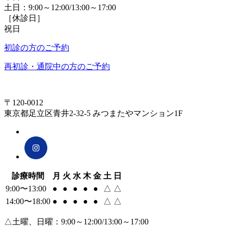
土日：9:00～12:00/13:00～17:00
［休診日］
祝日
初診の方のご予約
再初診・通院中の方のご予約
〒120-0012
東京都足立区青井2-32-5 みつまたやマンション1F
診療時間
月
火
水
木
金
土
日
9:00〜13:00
●
●
●
●
●
△
△
14:00〜18:00
●
●
●
●
●
△
△
△土曜、日曜：9:00～12:00/13:00～17:00