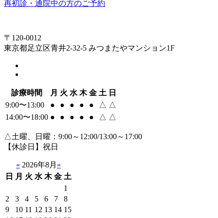
再初診・通院中の方のご予約
〒120-0012
東京都足立区青井2-32-5 みつまたやマンション1F
診療時間
月
火
水
木
金
土
日
9:00〜13:00
●
●
●
●
●
△
△
14:00〜18:00
●
●
●
●
●
△
△
△土曜、日曜：9:00～12:00/13:00～17:00
【休診日】祝日
«
2026年8月
»
日
月
火
水
木
金
土
1
2
3
4
5
6
7
8
9
10
11
12
13
14
15