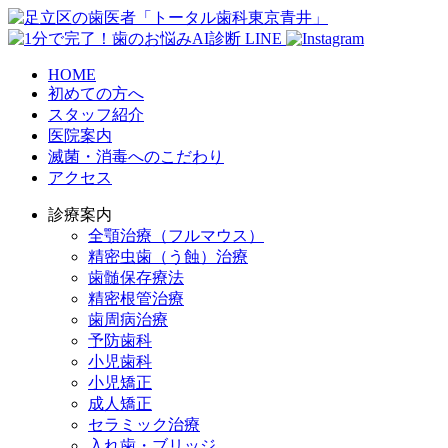
HOME
初めての方へ
スタッフ紹介
医院案内
滅菌・消毒へのこだわり
アクセス
診療案内
全顎治療（フルマウス）
精密虫歯（う蝕）治療
歯髄保存療法
精密根管治療
歯周病治療
予防歯科
小児歯科
小児矯正
成人矯正
セラミック治療
入れ歯・ブリッジ