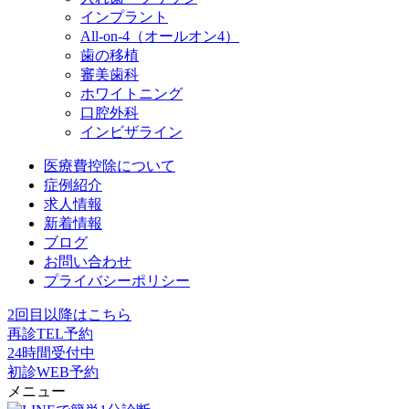
インプラント
All-on-4（オールオン4）
歯の移植
審美歯科
ホワイトニング
口腔外科
インビザライン
医療費控除について
症例紹介
求人情報
新着情報
ブログ
お問い合わせ
プライバシーポリシー
2回目以降はこちら
再診TEL予約
24時間受付中
初診WEB予約
メニュー