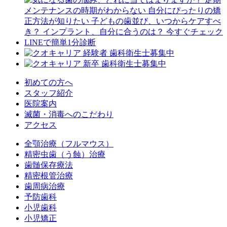
初めての方へ
スタッフ紹介
医院案内
滅菌・消毒へのこだわり
アクセス
全顎治療（フルマウス）
精密虫歯（う蝕）治療
歯髄保存療法
精密根管治療
歯周病治療
予防歯科
小児歯科
小児矯正