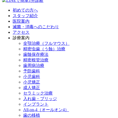
初めての方へ
スタッフ紹介
医院案内
滅菌・消毒へのこだわり
アクセス
診療案内
全顎治療（フルマウス）
精密虫歯（う蝕）治療
歯髄保存療法
精密根管治療
歯周病治療
予防歯科
小児歯科
小児矯正
成人矯正
セラミック治療
入れ歯・ブリッジ
インプラント
All-on-4（オールオン4）
歯の移植