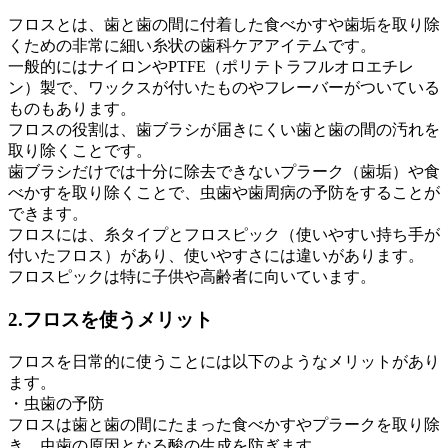
フロスとは、歯と歯の間に付着した食べかすや歯垢を取り除
くための非常に細い糸状の歯科ケアアイテムです。
一般的にはナイロンやPTFE（ポリテトラフルオロエチレ
ン）製で、ワックスが付いたものやフレーバーがついている
ものもあります。
フロスの役割は、歯ブラシが届きにくい歯と歯の間の汚れを
取り除くことです。
歯ブラシだけでは十分に除去できないプラーク（歯垢）や食
べかすを取り除くことで、虫歯や歯周病の予防をすることが
できます。
フロスには、糸タイプとフロスピック（使いやすい持ち手が
付いたフロス）があり、使いやすさには違いがあります。
フロスピックは特に子供や高齢者に向いています。
2.フロスを使うメリット
フロスを日常的に使うことには以下のようなメリットがあり
ます。
・虫歯の予防
フロスは歯と歯の間にたまった食べかすやプラークを取り除
き、虫歯の原因となる酸の生成を防ぎます。